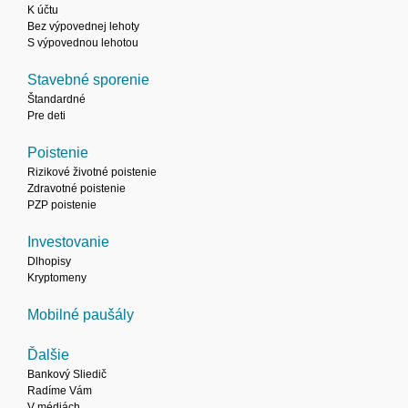
K účtu
Bez výpovednej lehoty
S výpovednou lehotou
Stavebné sporenie
Štandardné
Pre deti
Poistenie
Rizikové životné poistenie
Zdravotné poistenie
PZP poistenie
Investovanie
Dlhopisy
Kryptomeny
Mobilné paušály
Ďalšie
Bankový Sliedič
Radíme Vám
V médiách