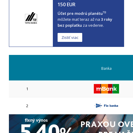
150 EUR
TB
Účet pre modrú planétu
môžete mať teraz až na
3 roky
bez poplatku
za vedenie.
Zistiť viac
Banka
1
2