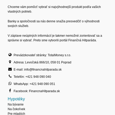
Chceme vám pomôcť vybrať si najvýhodnejší produkt podľa vašich
vlastných potrieb.
Banky a spoločnosti sa nás denne snažia presvedčiť o výhodnosti
svojich služieb.
V záplave neúplných informácií je takmer nemožné zorientovať sa a
správne si vybrať. Preto sme vytvorili portál Finančná Hitparáda.
Prevádzkovateľ stránky: TotalMoney s.r.o.
Adresa: Levočská 866/10, 058 01 Poprad
E-mail: info@financnahitparada.sk
Telefón: +421 948 090 040
WhatsApp: +421 948 090 051
Facebook: FinancnaHitparada.sk
Hypotéky
Na bývanie
Na čokoľvek
Pre mladých