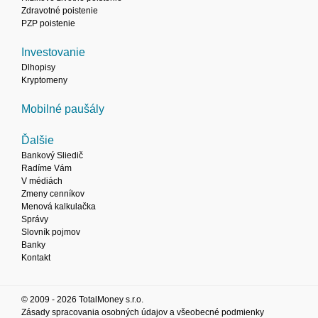
Zdravotné poistenie
PZP poistenie
Investovanie
Dlhopisy
Kryptomeny
Mobilné paušály
Ďalšie
Bankový Sliedič
Radíme Vám
V médiách
Zmeny cenníkov
Menová kalkulačka
Správy
Slovník pojmov
Banky
Kontakt
© 2009 - 2026 TotalMoney s.r.o.
Zásady spracovania osobných údajov a všeobecné podmienky