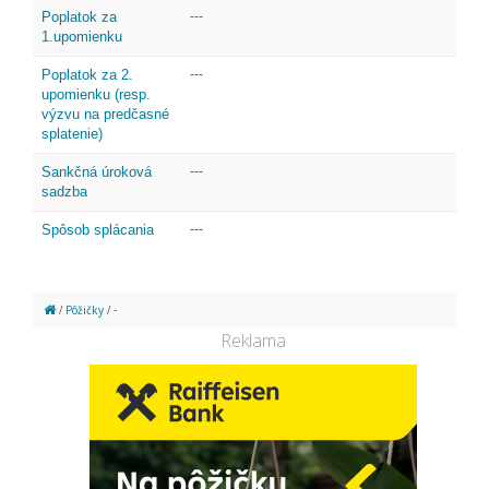
Poplatok za
---
1.upomienku
Poplatok za 2.
---
upomienku (resp.
výzvu na predčasné
splatenie)
Sankčná úroková
---
sadzba
Spôsob splácania
---
/
Pôžičky
/ -
Reklama