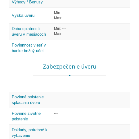
Výhody / Bonusy
---
Min: ---
Výška úveru
Max: ---
Doba splatnosti
Min: ---
Max: ---
úveru v mesiacoch
Povinnnosť viesť v
---
banke bežný účet
Zabezpečenie úveru
Povinné poistenie
---
splácania úveru
Povinné životné
---
poistenie
Doklady, potrebné k
---
vybaveniu