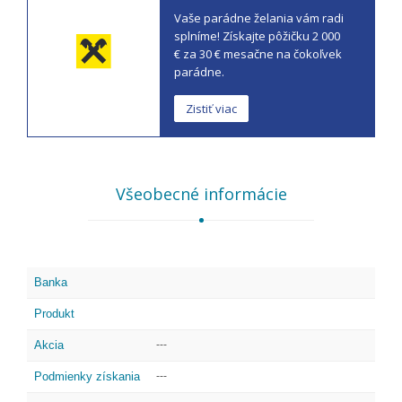
Vaše parádne želania vám radi
splníme! Získajte pôžičku 2 000
€ za 30 € mesačne na čokoľvek
parádne.
Zistiť viac
Všeobecné informácie
Banka
Produkt
Akcia
---
Podmienky získania
---