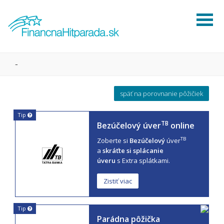
-
späť na porovnanie pôžičiek
Tip
TB
Bezúčelový úver
online
TB
Zoberte si
Bezúčelový
úver
a
skráťte si splácanie
úveru
s Extra splátkami.
Zistiť viac
Tip
Parádna pôžička