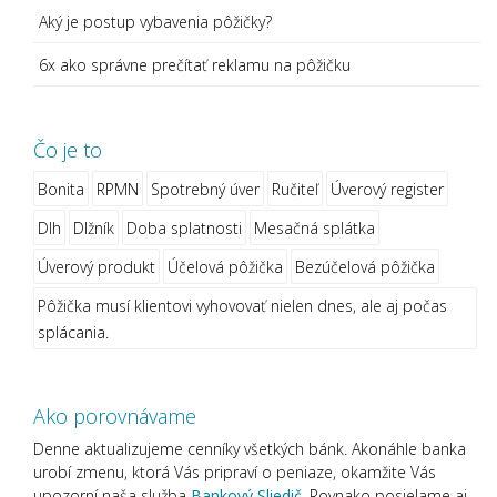
Aký je postup vybavenia pôžičky?
6x ako správne prečítať reklamu na pôžičku
Čo je to
Bonita
RPMN
Spotrebný úver
Ručiteľ
Úverový register
Dlh
Dlžník
Doba splatnosti
Mesačná splátka
Úverový produkt
Účelová pôžička
Bezúčelová pôžička
Pôžička musí klientovi vyhovovať nielen dnes, ale aj počas
splácania.
Ako porovnávame
Denne aktualizujeme cenníky všetkých bánk. Akonáhle banka
urobí zmenu, ktorá Vás pripraví o peniaze, okamžite Vás
upozorní naša služba
Bankový Sliedič.
Rovnako posielame aj