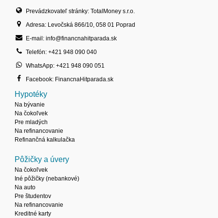
Prevádzkovateľ stránky: TotalMoney s.r.o.
Adresa: Levočská 866/10, 058 01 Poprad
E-mail: info@financnahitparada.sk
Telefón: +421 948 090 040
WhatsApp: +421 948 090 051
Facebook: FinancnaHitparada.sk
Hypotéky
Na bývanie
Na čokoľvek
Pre mladých
Na refinancovanie
Refinančná kalkulačka
Pôžičky a úvery
Na čokoľvek
Iné pôžičky (nebankové)
Na auto
Pre študentov
Na refinancovanie
Kreditné karty