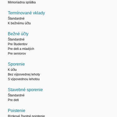
Mimoriadna splátka
Termínované vklady
Štandardné
K bežnému účtu
Bežné účty
Štandardné
Pre študentov
Pre deti a mladých
Pre seniorov
Sporenie
K účtu
Bez výpovednej lehoty
S výpovednou lehotou
Stavebné sporenie
Štandardné
Pre deti
Poistenie
Rizikové životné poistenie