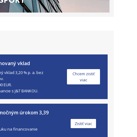
novaný vklad
 vklad 3,20 % p. a. bez
Chcem zistiť
ov.
viac
00 EUR.
nancie s J&T BANKOU.
imočným úrokom 3,39
Zistiť viac
uku na financovanie