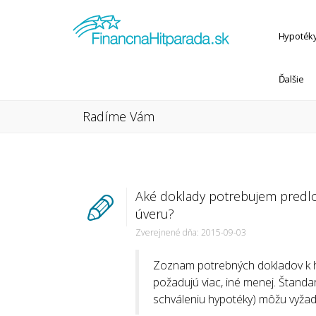
Hypoték
Ďalšie
Radíme Vám
Aké doklady potrebujem predlo
úveru?
Zverejnené dňa: 2015-09-03
Zoznam potrebných dokladov k hyp
požadujú viac, iné menej. Štanda
schváleniu hypotéky) môžu vyžad