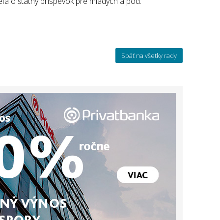
eľa o štátny príspevok pre mladých a pod.
Späť na všetky rady