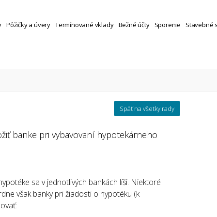
y
Pôžičky a úvery
Termínované vklady
Bežné účty
Sporenie
Stavebné 
Späť na všetky rady
žiť banke pri vybavovaní hypotekárneho
otéke sa v jednotlivých bankách líši. Niektoré
rdne však banky pri žiadosti o hypotéku (k
ovať: