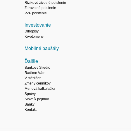
Rizikové životné poistenie
Zdravotné poistenie
PZP poistenie
Investovanie
Dlhopisy
Kryptomeny
Mobilné paušály
Ďalšie
Bankový Sliedič
Radíme Vám
V médiách
Zmeny cenníkov
Menová kalkulačka
Správy
Slovník pojmov
Banky
Kontakt