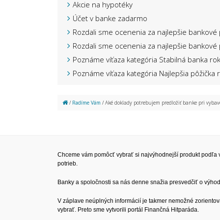
Akcie na hypotéky
Účet v banke zadarmo
Rozdali sme ocenenia za najlepšie bankové
Rozdali sme ocenenia za najlepšie bankové
Poznáme víťaza kategória Stabilná banka ro
Poznáme víťaza kategória Najlepšia pôžička
/
Radíme Vám
/ Aké doklady potrebujem predložiť banke pri vyb
Chceme vám pomôcť vybrať si najvýhodnejší produkt podľa v
potrieb.
Banky a spoločnosti sa nás denne snažia presvedčiť o výhodn
V záplave neúplných informácií je takmer nemožné zorientov
vybrať. Preto sme vytvorili portál Finančná Hitparáda.