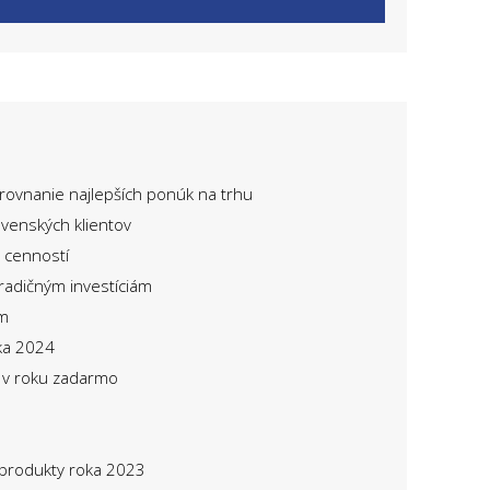
orovnanie najlepších ponúk na trhu
ovenských klientov
 cenností
tradičným investíciám
om
ka 2024
t v roku zadarmo
 produkty roka 2023