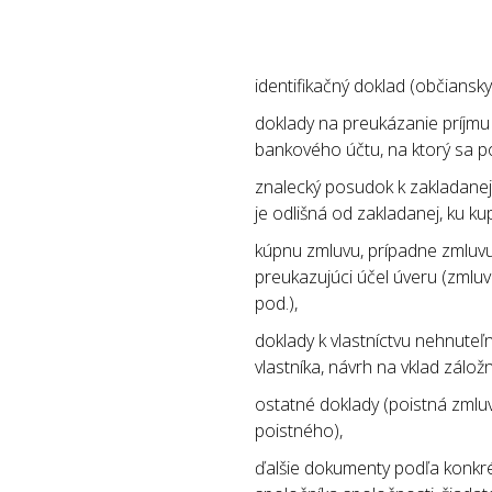
identifikačný doklad (občiansky
doklady na preukázanie príjmu 
bankového účtu, na ktorý sa p
znalecký posudok k zakladanej
je odlišná od zakladanej, ku kup
kúpnu zmluvu, prípadne zmluvu
preukazujúci účel úveru (zmluv
pod.),
doklady k vlastníctvu nehnuteľ
vlastníka, návrh na vklad zálo
ostatné doklady (poistná zmluv
poistného),
ďalšie dokumenty podľa konkrét