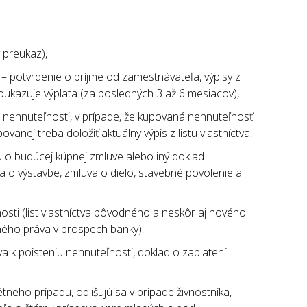
 preukaz),
– potvrdenie o príjme od zamestnávateľa, výpisy z
oukazuje výplata (za posledných 3 až 6 mesiacov),
 nehnuteľnosti, v prípade, že kupovaná nehnuteľnosť
ovanej treba doložiť aktuálny výpis z listu vlastníctva,
 o budúcej kúpnej zmluve alebo iný doklad
a o výstavbe, zmluva o dielo, stavebné povolenie a
nosti (list vlastníctva pôvodného a neskôr aj nového
žného práva v prospech banky),
a k poisteniu nehnuteľnosti, doklad o zaplatení
neho prípadu, odlišujú sa v prípade živnostníka,