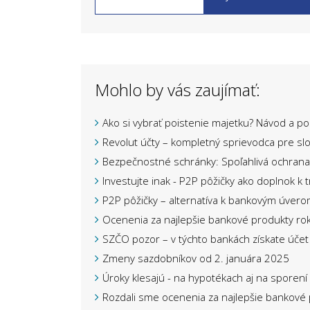
Mohlo by vás zaujímať:
Ako si vybrať poistenie majetku? Návod a p
Revolut účty – kompletný sprievodca pre sl
Bezpečnostné schránky: Spoľahlivá ochrana
Investujte inak - P2P pôžičky ako doplnok k 
P2P pôžičky – alternatíva k bankovým úver
Ocenenia za najlepšie bankové produkty ro
SZČO pozor – v týchto bankách získate úče
Zmeny sazdobníkov od 2. januára 2025
Úroky klesajú - na hypotékach aj na sporení
Rozdali sme ocenenia za najlepšie bankové