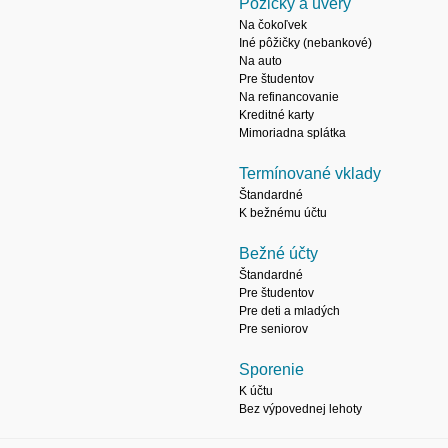
Pôžičky a úvery
Na čokoľvek
Iné pôžičky (nebankové)
Na auto
Pre študentov
Na refinancovanie
Kreditné karty
Mimoriadna splátka
Termínované vklady
Štandardné
K bežnému účtu
Bežné účty
Štandardné
Pre študentov
Pre deti a mladých
Pre seniorov
Sporenie
K účtu
Bez výpovednej lehoty