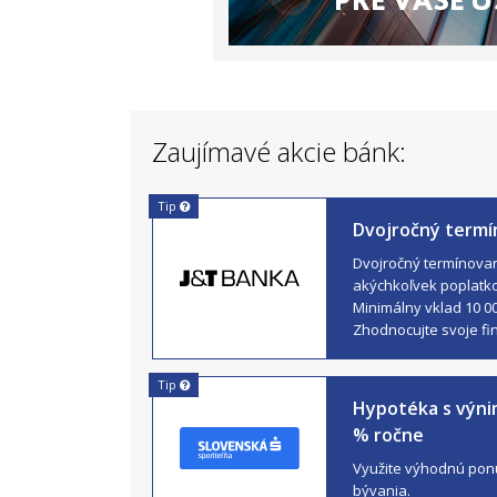
Zaujímavé akcie bánk:
Tip
Dvojročný termí
Dvojročný termínovaný
akýchkoľvek poplatk
Minimálny vklad 10 0
Zhodnocujte svoje fi
Tip
Hypotéka s výn
% ročne
Využite výhodnú pon
bývania.