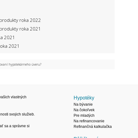
 produkty roka 2022
 produkty roka 2021
ka 2021
 roka 2021
avovaní hypotekárneho úveru?
ašich vlastných
Hypotéky
Na bývanie
Na čokoľvek
osti svojich služieb.
Pre mladých
Na refinancovanie
ať sa a správne si
Refinančná kalkulačka