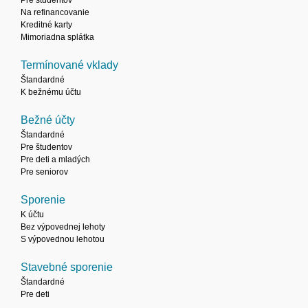
Pre študentov
Na refinancovanie
Kreditné karty
Mimoriadna splátka
Termínované vklady
Štandardné
K bežnému účtu
Bežné účty
Štandardné
Pre študentov
Pre deti a mladých
Pre seniorov
Sporenie
K účtu
Bez výpovednej lehoty
S výpovednou lehotou
Stavebné sporenie
Štandardné
Pre deti