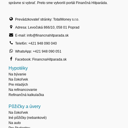
správne si vybrať. Preto sme vytvorili portál Finančná Hitparáda.
Prevádzkovateľ stránky: TotalMoney s.r.o.
Adresa: Levočská 866/10, 058 01 Poprad
E-mail: info@financnahitparada.sk
Telefón: +421 948 090 040
WhatsApp: +421 948 090 051
Facebook: FinancnaHitparada.sk
Hypotéky
Na bývanie
Na čokoľvek
Pre mladých
Na refinancovanie
Refinančná kalkulačka
Pôžičky a úvery
Na čokoľvek
Iné pôžičky (nebankové)
Na auto