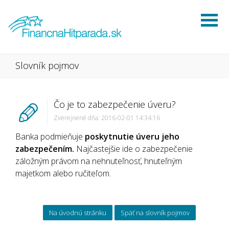
Slovník pojmov
Čo je to zabezpečenie úveru?
Zverejnené dňa: 2016-02-01 14:34:16
Banka podmieňuje
poskytnutie úveru jeho
zabezpečením.
Najčastejšie ide o zabezpečenie
záložným právom na nehnuteľnosť, hnuteľným
majetkom alebo ručiteľom.
Na úvodnú stránku
Späť na slovník pojmov