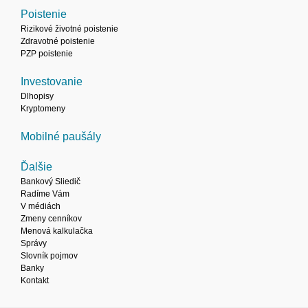
Poistenie
Rizikové životné poistenie
Zdravotné poistenie
PZP poistenie
Investovanie
Dlhopisy
Kryptomeny
Mobilné paušály
Ďalšie
Bankový Sliedič
Radíme Vám
V médiách
Zmeny cenníkov
Menová kalkulačka
Správy
Slovník pojmov
Banky
Kontakt