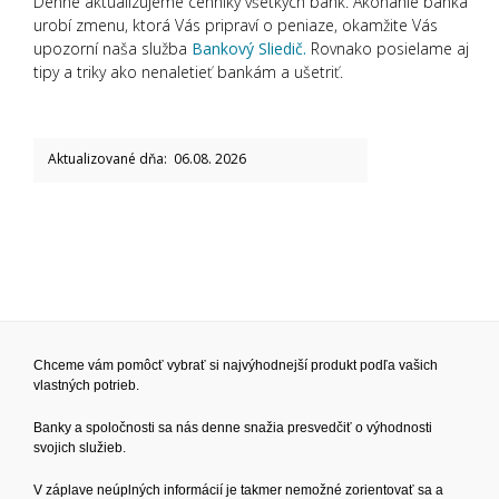
Denne aktualizujeme cenníky všetkých bánk. Akonáhle banka
urobí zmenu, ktorá Vás pripraví o peniaze, okamžite Vás
upozorní naša služba
Bankový Sliedič.
Rovnako posielame aj
tipy a triky ako nenaletieť bankám a ušetriť.
Aktualizované dňa: 06.08. 2026
Chceme vám pomôcť vybrať si najvýhodnejší produkt podľa vašich
vlastných potrieb.
Banky a spoločnosti sa nás denne snažia presvedčiť o výhodnosti
svojich služieb.
V záplave neúplných informácií je takmer nemožné zorientovať sa a