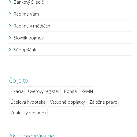
Bankový Sliedič
Radíme Vám
Radíme v médiách
Slovník pojmov
Súboj Bánk
Čo je to
Fixácia
Úverový register
Bonita
RPMN
Účelová hypotéka
Vstupné poplatky
Záložné právo
Znalecký posudok
Ako porovnávame