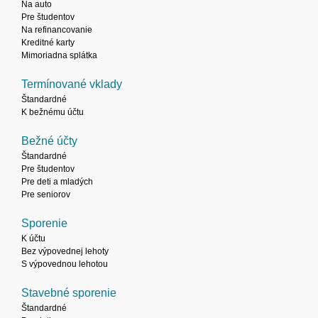
Na auto
Pre študentov
Na refinancovanie
Kreditné karty
Mimoriadna splátka
Termínované vklady
Štandardné
K bežnému účtu
Bežné účty
Štandardné
Pre študentov
Pre deti a mladých
Pre seniorov
Sporenie
K účtu
Bez výpovednej lehoty
S výpovednou lehotou
Stavebné sporenie
Štandardné