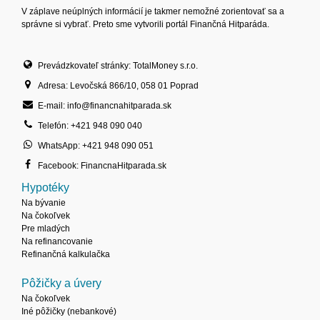
V záplave neúplných informácií je takmer nemožné zorientovať sa a
správne si vybrať. Preto sme vytvorili portál Finančná Hitparáda.
Prevádzkovateľ stránky: TotalMoney s.r.o.
Adresa: Levočská 866/10, 058 01 Poprad
E-mail: info@financnahitparada.sk
Telefón: +421 948 090 040
WhatsApp: +421 948 090 051
Facebook: FinancnaHitparada.sk
Hypotéky
Na bývanie
Na čokoľvek
Pre mladých
Na refinancovanie
Refinančná kalkulačka
Pôžičky a úvery
Na čokoľvek
Iné pôžičky (nebankové)