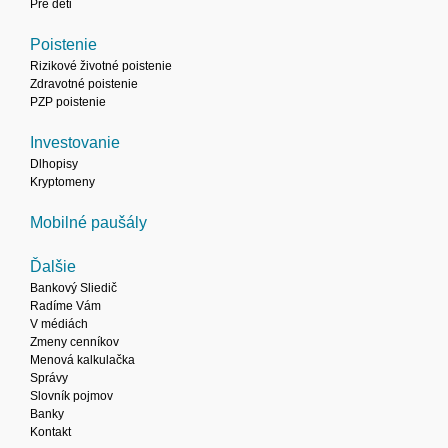
Pre deti
Poistenie
Rizikové životné poistenie
Zdravotné poistenie
PZP poistenie
Investovanie
Dlhopisy
Kryptomeny
Mobilné paušály
Ďalšie
Bankový Sliedič
Radíme Vám
V médiách
Zmeny cenníkov
Menová kalkulačka
Správy
Slovník pojmov
Banky
Kontakt