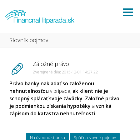
Slovník pojmov
Záložné právo
Zverejnené dňa: 2015-12-01 14:27:22
Právo banky nakladať so založenou
nehnuteľnosťou
v prípade,
ak klient nie je
schopný splácať svoje záväzky.
Záložné právo
je podmienkou získania hypotéky
a
vzniká
zápisom do katastra nehnuteľností
.
Na úvodnú stránku
Späť na slovník pojmov