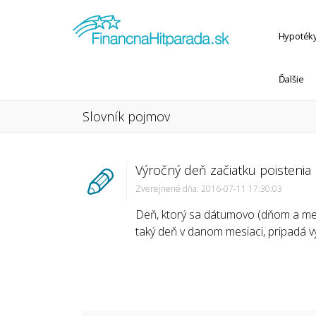
Hypoték
Ďalšie
Slovník pojmov
Výročný deň začiatku poistenia
Zverejnené dňa: 2016-07-11 17:30:03
Deň, ktorý sa dátumovo (dňom a mes
taký deň v danom mesiaci, pripadá 