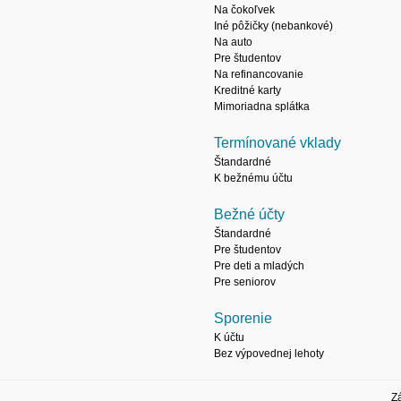
Na čokoľvek
Iné pôžičky (nebankové)
Na auto
Pre študentov
Na refinancovanie
Kreditné karty
Mimoriadna splátka
Termínované vklady
Štandardné
K bežnému účtu
Bežné účty
Štandardné
Pre študentov
Pre deti a mladých
Pre seniorov
Sporenie
K účtu
Bez výpovednej lehoty
Z