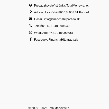
Prevádzkovateľ stránky: TotalMoney s.r.o.
Adresa: Levočská 866/10, 058 01 Poprad
E-mail: info@financnahitparada.sk
Telefón: +421 948 090 040
WhatsApp: +421 948 090 051
Facebook: FinancnaHitparada.sk
© 2009 - 2026 TotalMoney s.r.o.