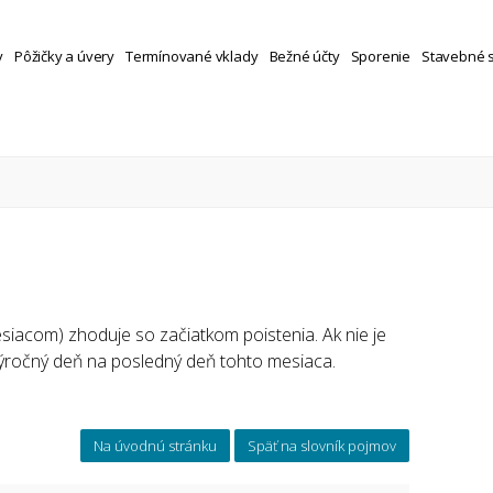
y
Pôžičky a úvery
Termínované vklady
Bežné účty
Sporenie
Stavebné 
iacom) zhoduje so začiatkom poistenia. Ak nie je
výročný deň na posledný deň tohto mesiaca.
Na úvodnú stránku
Späť na slovník pojmov