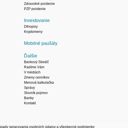
Zdravotné poistenie
PZP poistenie
Investovanie
Dlhopisy
Kryptomeny
Mobilné paušály
Ďalšie
Bankový Sliedič
Radíme Vám
V médiách
Zmeny cenníkov
Menová kalkulačka
Správy
Slovník pojmov
Banky
Kontakt
ásady spracovania osobných údajov a všeobecné podmienky