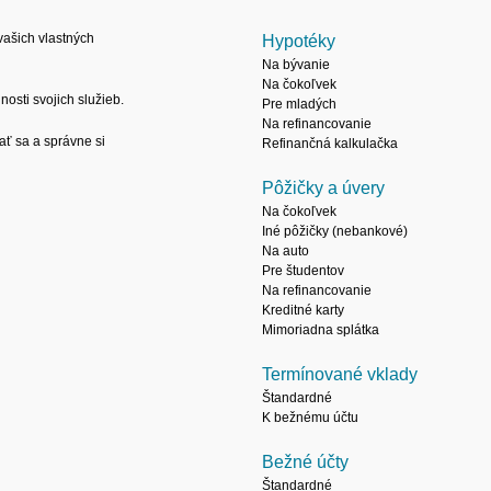
ašich vlastných
Hypotéky
Na bývanie
Na čokoľvek
osti svojich služieb.
Pre mladých
Na refinancovanie
ať sa a správne si
Refinančná kalkulačka
Pôžičky a úvery
Na čokoľvek
Iné pôžičky (nebankové)
Na auto
Pre študentov
Na refinancovanie
Kreditné karty
Mimoriadna splátka
Termínované vklady
Štandardné
K bežnému účtu
Bežné účty
Štandardné