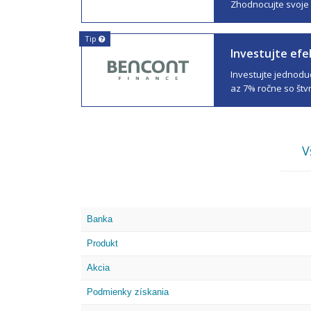
Zhodnocujte svoje 
Tip
Investujte efe
Investujte jednod
az 7% ročne so štv
V
Banka
Produkt
Akcia
Podmienky získania