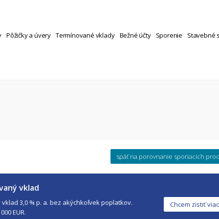
y
Pôžičky a úvery
Termínované vklady
Bežné účty
Sporenie
Stavebné 
späť na porovnanie sporiacich pro
vaný vklad
vklad 3,0 % p. a. bez akýchkoľvek poplatkov.
Chcem zistiť viac
 000 EUR.