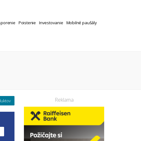
sporenie
Poistenie
Investovanie
Mobilné paušály
Reklama
duktov