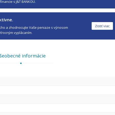
financie s J&T BANKOU.
ktívne.
Zistiť viac
ucho a zhodnocujte Vaše peniaze s výnosom
rťrocným vyplácaním.
šeobecné informácie