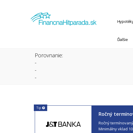
Hypoték
Ďalšie
Porovnanie:
-
-
-
Tip
Ročný termíno
Ročný termínovaný 
Minimálny vklad 10