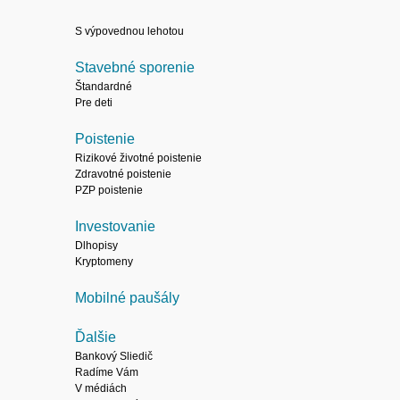
S výpovednou lehotou
Stavebné sporenie
Štandardné
Pre deti
Poistenie
Rizikové životné poistenie
Zdravotné poistenie
PZP poistenie
Investovanie
Dlhopisy
Kryptomeny
Mobilné paušály
Ďalšie
Bankový Sliedič
Radíme Vám
V médiách