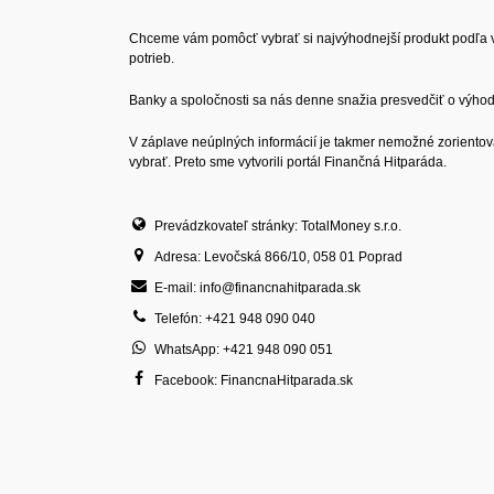
Chceme vám pomôcť vybrať si najvýhodnejší produkt podľa v
potrieb.
Banky a spoločnosti sa nás denne snažia presvedčiť o výhodn
V záplave neúplných informácií je takmer nemožné zorientov
vybrať. Preto sme vytvorili portál Finančná Hitparáda.
Prevádzkovateľ stránky: TotalMoney s.r.o.
Adresa: Levočská 866/10, 058 01 Poprad
E-mail: info@financnahitparada.sk
Telefón: +421 948 090 040
WhatsApp: +421 948 090 051
Facebook: FinancnaHitparada.sk