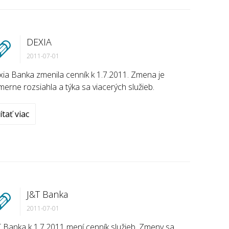
DEXIA
2011-07-01
ia Banka zmenila cenník k 1.7.2011. Zmena je
erne rozsiahla a týka sa viacerých služieb.
ítať viac
J&T Banka
2011-07-01
 Banka k 1.7.2011 mení cenník služieb. Zmeny sa