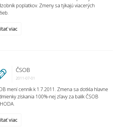
zobník poplatkov. Zmeny sa týkajú viacerých
žieb.
ítať viac
ČSOB
2011-07-01
B mení cenník k 1.7.2011. Zmena sa dotkla hlavne
mienky získania 100%-nej zľavy za balík ČSOB
HODA.
ítať viac