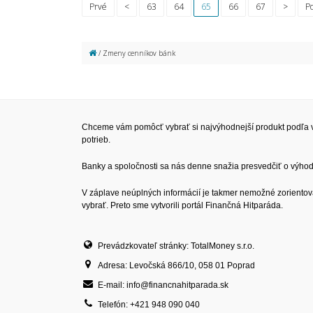
Prvé
<
63
64
65
66
67
>
P
/ Zmeny cenníkov bánk
Chceme vám pomôcť vybrať si najvýhodnejší produkt podľa v
potrieb.
Banky a spoločnosti sa nás denne snažia presvedčiť o výhodn
V záplave neúplných informácií je takmer nemožné zorientov
vybrať. Preto sme vytvorili portál Finančná Hitparáda.
Prevádzkovateľ stránky: TotalMoney s.r.o.
Adresa: Levočská 866/10, 058 01 Poprad
E-mail: info@financnahitparada.sk
Telefón: +421 948 090 040