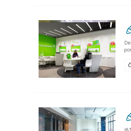
Dex
pom
Č
J&T