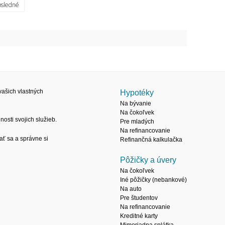
osledné
ašich vlastných
Hypotéky
Na bývanie
Na čokoľvek
osti svojich služieb.
Pre mladých
Na refinancovanie
ať sa a správne si
Refinančná kalkulačka
Pôžičky a úvery
Na čokoľvek
Iné pôžičky (nebankové)
Na auto
Pre študentov
Na refinancovanie
Kreditné karty
Mimoriadna splátka