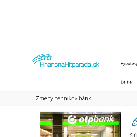
Hypoték
Ďalšie
Zmeny cenníkov bánk
S ú