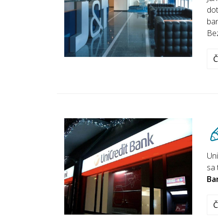
dot
ban
Be
Č
Uni
sa 
Ba
Č