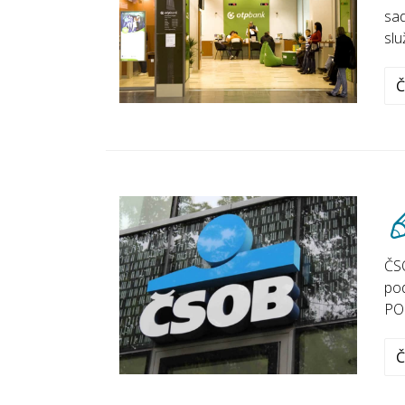
sad
slu
Č
ČSO
pod
PO
Č