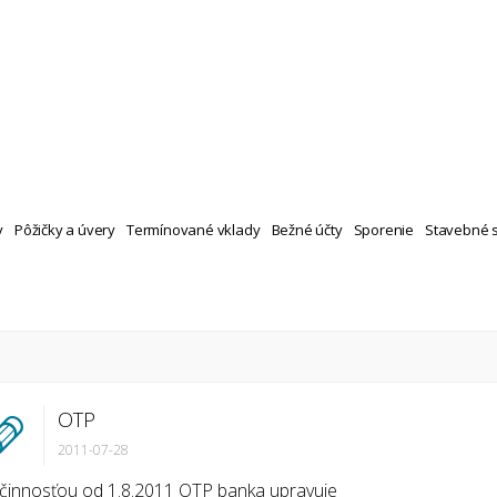
y
Pôžičky a úvery
Termínované vklady
Bežné účty
Sporenie
Stavebné 
OTP
2011-07-28
činnosťou od 1.8.2011 OTP banka upravuje