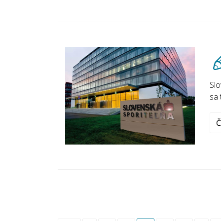
Slo
sa 
Č