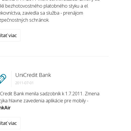
kli bezhotovostného platobného styku a el.
kovníctva, zaviedla sa služba - prenájom
zpečnostných schránok.
ítať viac
UniCredit Bank
2011-07-01
Credit Bank menila sadzobník k 1.7.2011. Zmena
týka hlavne zavedenia aplikácie pre mobily -
nkAir
ítať viac