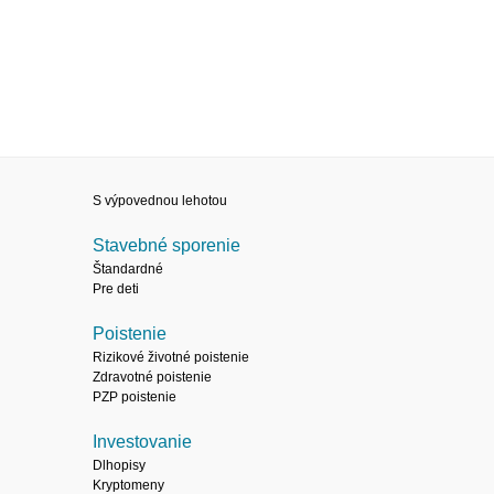
S výpovednou lehotou
Stavebné sporenie
Štandardné
Pre deti
Poistenie
Rizikové životné poistenie
Zdravotné poistenie
PZP poistenie
Investovanie
Dlhopisy
Kryptomeny