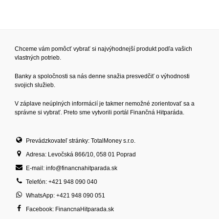
Chceme vám pomôcť vybrať si najvýhodnejší produkt podľa vašich
vlastných potrieb.
Banky a spoločnosti sa nás denne snažia presvedčiť o výhodnosti
svojich služieb.
V záplave neúplných informácií je takmer nemožné zorientovať sa a
správne si vybrať. Preto sme vytvorili portál Finančná Hitparáda.
Prevádzkovateľ stránky: TotalMoney s.r.o.
Adresa: Levočská 866/10, 058 01 Poprad
E-mail: info@financnahitparada.sk
Telefón: +421 948 090 040
WhatsApp: +421 948 090 051
Facebook: FinancnaHitparada.sk