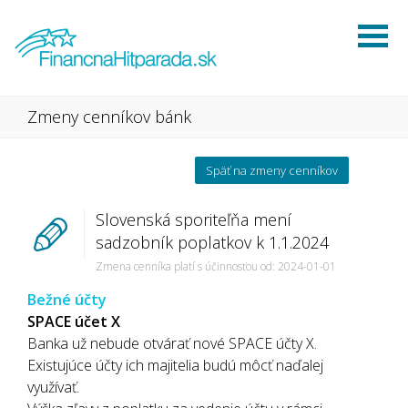
Zmeny cenníkov bánk
Späť na zmeny cenníkov
Slovenská sporiteľňa mení
sadzobník poplatkov k 1.1.2024
Zmena cenníka platí s účinnosťou od: 2024-01-01
Bežné účty
SPACE účet X
Banka už nebude otvárať nové SPACE účty X.
Existujúce účty ich majitelia budú môcť naďalej
využívať.