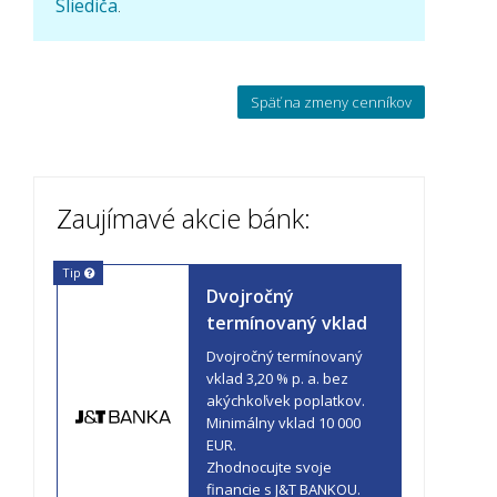
Sliediča
.
Späť na zmeny cenníkov
Zaujímavé akcie bánk:
Tip
Dvojročný
termínovaný vklad
Dvojročný termínovaný
vklad 3,20 % p. a. bez
akýchkoľvek poplatkov.
Minimálny vklad 10 000
EUR.
Zhodnocujte svoje
financie s J&T BANKOU.