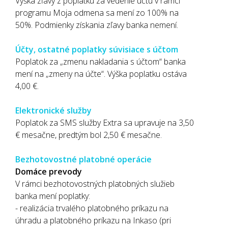
Výška zľavy z poplatku za vedenie účtu v rámci
programu Moja odmena sa mení zo 100% na
50%. Podmienky získania zľavy banka nemení.
Účty, ostatné poplatky súvisiace s účtom
Poplatok za „zmenu nakladania s účtom“ banka
mení na „zmeny na účte“. Výška poplatku ostáva
4,00 €.
Elektronické služby
Poplatok za SMS služby Extra sa upravuje na 3,50
€ mesačne, predtým bol 2,50 € mesačne.
Bezhotovostné platobné operácie
Domáce prevody
V rámci bezhotovostných platobných služieb
banka mení poplatky:
- realizácia trvalého platobného príkazu na
úhradu a platobného príkazu na Inkaso (pri