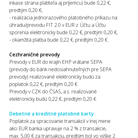
inkase strana platiteľa aj príjemcu) bude 0,22 €,
predtým 0,20 €,
- realizácia jednorazového platobného príkazu na
úhradu/prevodu FIT 2.0 v EUR z Účtu a Účtu
sporenia elektronicky bude 0,22 €, predtým 0,20 €,
- okamžitá platba bude 0,22 €, predtým 0,20 €.
Cezhraničné prevody
Prevody v EUR do krajín EHP vrátane SEPA
(prevody do bánk nedosiahnuteľných pre SEPA
prevody) realizované elektronicky budú za
poplatok 0,22 €, predtým 0,20 €.
Prevody v CZK do ČSAS, a.s. realizované
elektronicky budú 0,22 €, predtým 0,20 €.
Debetné a kreditné platobné karty
Poplatok za spracovanie transakcií v inej mene
ako EUR banka upravuje na 2 % z transakcie,
max. 5,00 € za transakciu, predtým bol vo výške 2