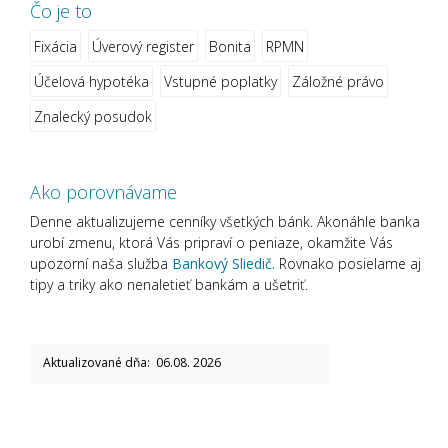
Čo je to
Fixácia
Úverový register
Bonita
RPMN
Účelová hypotéka
Vstupné poplatky
Záložné právo
Znalecký posudok
Ako porovnávame
Denne aktualizujeme cenníky všetkých bánk. Akonáhle banka
urobí zmenu, ktorá Vás pripraví o peniaze, okamžite Vás
upozorní naša služba
Bankový Sliedič.
Rovnako posielame aj
tipy a triky ako nenaletieť bankám a ušetriť.
Aktualizované dňa: 06.08. 2026