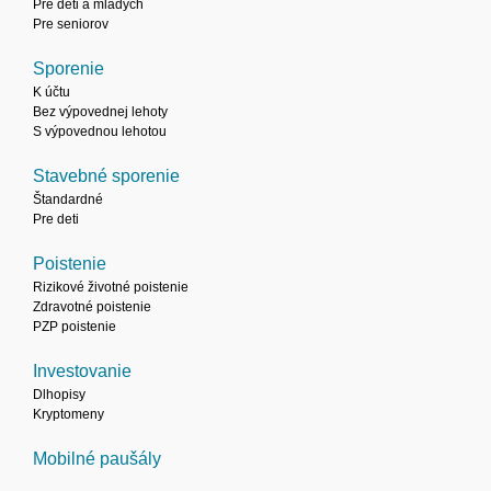
Pre deti a mladých
Pre seniorov
Sporenie
K účtu
Bez výpovednej lehoty
S výpovednou lehotou
Stavebné sporenie
Štandardné
Pre deti
Poistenie
Rizikové životné poistenie
Zdravotné poistenie
PZP poistenie
Investovanie
Dlhopisy
Kryptomeny
Mobilné paušály