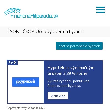
ČSOB - ČSOB Účelový úver na bývanie
späť na porovnanie hypoték
Tip
Hypotéka s výnimočným
úrokom 3,39 % ročne
Využite výhodnú ponuku na
financovanie bývania.
Zistiť viac
Reprezentatívny príklad RPMN