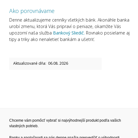
Ako porovnávame
Denne aktualizujeme cenníky všetkých bánk. Akonáhle banka
urobí zmenu, ktorá Vás pripraví o peniaze, okamžite Vás
upozorní naša služba
Bankový Sliedič.
Rovnako posielame aj
tipy a triky ako nenaletieť bankám a ušetriť.
Aktualizované dňa: 06.08. 2026
Chceme vám pomôcť vybrať si najvýhodnejší produkt podľa vašich
vlastných potrieb.
Banky a spoločnosti sa nás denne snažia presvedčiť o výhodnosti