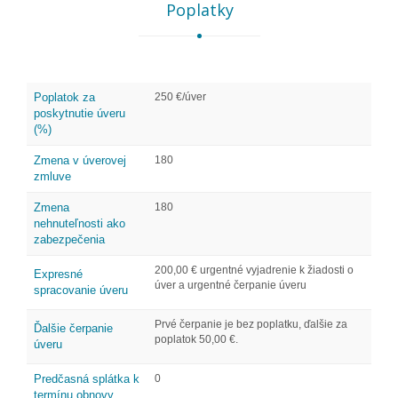
Poplatky
Poplatok za
250 €/úver
poskytnutie úveru
(%)
Zmena v úverovej
180
zmluve
Zmena
180
nehnuteľnosti ako
zabezpečenia
200,00 € urgentné vyjadrenie k žiadosti o
Expresné
úver a urgentné čerpanie úveru
spracovanie úveru
Prvé čerpanie je bez poplatku, ďalšie za
Ďalšie čerpanie
poplatok 50,00 €.
úveru
Predčasná splátka k
0
termínu obnovy