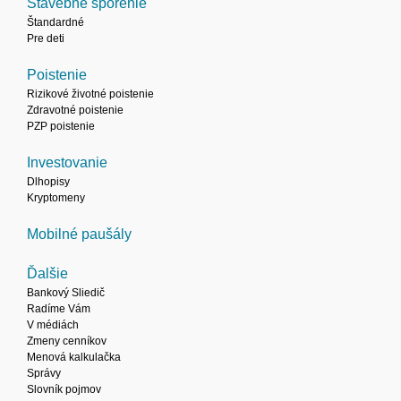
Stavebné sporenie
Štandardné
Pre deti
Poistenie
Rizikové životné poistenie
Zdravotné poistenie
PZP poistenie
Investovanie
Dlhopisy
Kryptomeny
Mobilné paušály
Ďalšie
Bankový Sliedič
Radíme Vám
V médiách
Zmeny cenníkov
Menová kalkulačka
Správy
Slovník pojmov