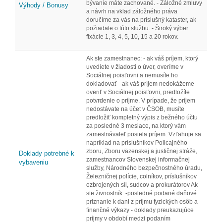
bývanie máte zachované. - Záložné zmluvy
Výhody / Bonusy
a návrh na vklad záložného práva
doručíme za vás na príslušný kataster, ak
požiadate o túto službu. - Široký výber
fixácie 1, 3, 4, 5, 10, 15 a 20 rokov.
Ak ste zamestnanec: - ak váš príjem, ktorý
uvediete v žiadosti o úver, overíme v
Sociálnej poisťovni a nemusíte ho
dokladovať - ak váš príjem nedokážeme
overiť v Sociálnej poisťovni, predložíte
potvrdenie o príjme. V prípade, že príjem
nedostávate na účet v ČSOB, musíte
predložiť kompletný výpis z bežného účtu
za posledné 3 mesiace, na ktorý vám
zamestnávateľ posiela príjem. Vzťahuje sa
napríklad na príslušníkov Policajného
zboru, Zboru väzenskej a justičnej stráže,
Doklady potrebné k
zamestnancov Slovenskej informačnej
vybaveniu
služby, Národného bezpečnostného úradu,
Železničnej polície, colníkov, príslušníkov
ozbrojených síl, sudcov a prokurátorov Ak
ste živnostník: -posledné podané daňové
priznanie k dani z príjmu fyzických osôb a
finančné výkazy - doklady preukazujúce
príjmy v období medzi podaním