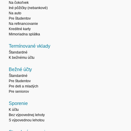
Na čokoľvek
Iné pôžičky (nebankové)
Na auto
Pre študentov
Na refinancovanie
Kreditné karty
Mimoriadna splátka
Termínované vklady
Štandardné
K bežnému účtu
Bežné účty
Štandardné
Pre študentov
Pre deti a mladých
Pre seniorov
Sporenie
K účtu
Bez výpovednej lehoty
S výpovednou lehotou