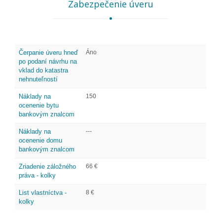
Zabezpečenie úveru
Čerpanie úveru hneď
Áno
po podaní návrhu na
vklad do katastra
nehnuteľností
Náklady na
150
ocenenie bytu
bankovým znalcom
Náklady na
---
ocenenie domu
bankovým znalcom
Zriadenie záložného
66 €
práva - kolky
List vlastníctva -
8 €
kolky