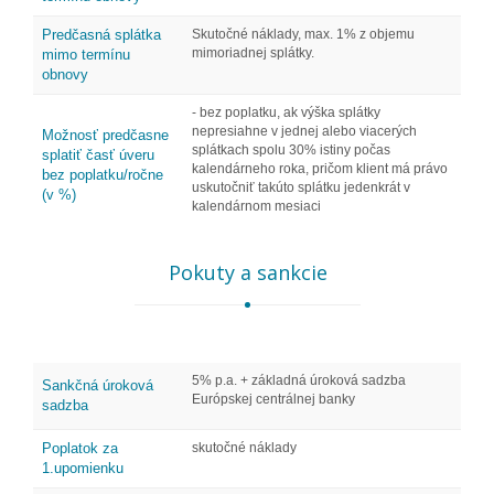
Predčasná splátka
Skutočné náklady, max. 1% z objemu
mimoriadnej splátky.
mimo termínu
obnovy
- bez poplatku, ak výška splátky
nepresiahne v jednej alebo viacerých
Možnosť predčasne
splátkach spolu 30% istiny počas
splatiť časť úveru
kalendárneho roka, pričom klient má právo
bez poplatku/ročne
uskutočniť takúto splátku jedenkrát v
(v %)
kalendárnom mesiaci
Pokuty a sankcie
5% p.a. + základná úroková sadzba
Sankčná úroková
Európskej centrálnej banky
sadzba
Poplatok za
skutočné náklady
1.upomienku