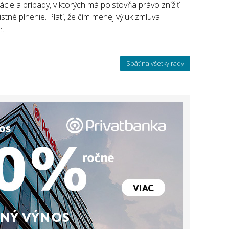
cie a prípady, v ktorých má poisťovňa právo znížiť
tné plnenie. Platí, že čím menej výluk zmluva
e.
Späť na všetky rady