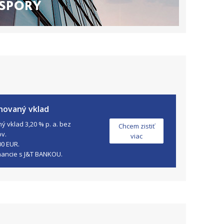
novaný vklad
 vklad 3,20 % p. a. bez
Chcem zistiť
ov.
viac
00 EUR.
nancie s J&T BANKOU.