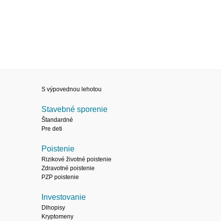
S výpovednou lehotou
Stavebné sporenie
Štandardné
Pre deti
Poistenie
Rizikové životné poistenie
Zdravotné poistenie
PZP poistenie
Investovanie
Dlhopisy
Kryptomeny