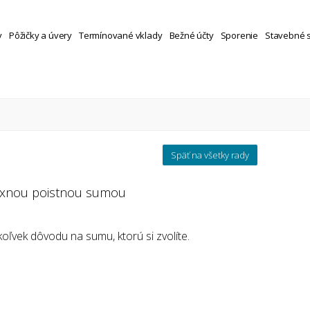
y
Pôžičky a úvery
Termínované vklady
Bežné účty
Sporenie
Stavebné 
Späť na všetky rady
fixnou poistnou sumou
oľvek dôvodu na sumu, ktorú si zvolíte.