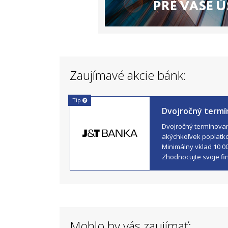
Zaujímavé akcie bánk:
Tip
Dvojročný termí
Dvojročný termínovaný
akýchkoľvek poplatk
Minimálny vklad 10 0
Zhodnocujte svoje fi
Mohlo by vás zaujímať: