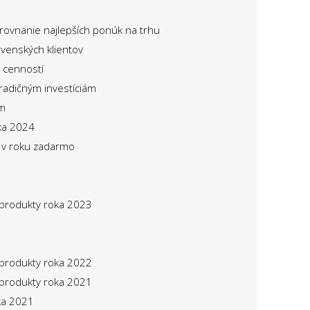
orovnanie najlepších ponúk na trhu
ovenských klientov
 cenností
tradičným investíciám
om
ka 2024
t v roku zadarmo
 produkty roka 2023
 produkty roka 2022
 produkty roka 2021
ka 2021