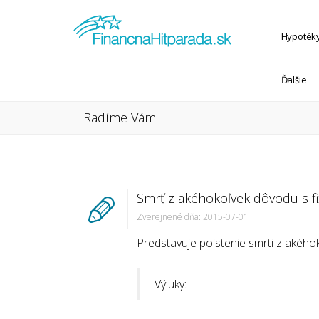
Hypoték
Ďalšie
Radíme Vám
Smrť z akéhokoľvek dôvodu s 
Zverejnené dňa: 2015-07-01
Predstavuje poistenie smrti z akéhok
Výluky: