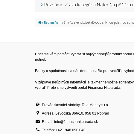
Poznáme víťaza kategória Najlepšia pôžička
/
Radíme Vám
/ Smrť z akéhokoľvek dôvodu s fixnou poistnou sum
Chceme vám pomôcť vybrať si najvýhodnejší produkt podľa v
potrieb.
Banky a spoločnosti sa nás denne snažia presvedčiť o výhodn
V záplave neúplných informácií je takmer nemožné zorientov
vybrať. Preto sme vytvorili portál Finančná Hitparáda.
Prevádzkovateľ stránky: TotalMoney s.r.o.
Adresa: Levočská 866/10, 058 01 Poprad
E-mail: info@financnahitparada.sk
Telefón: +421 948 090 040