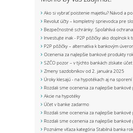
Ako si vybrať poistenie majetku? Návod a p
Revolut účty – kompletný sprievodca pre sl
Bezpečnostné schránky: Spoľahlivá ochrana
Investujte inak - P2P pôžičky ako doplnok k 
P2P pôžičky – alternatíva k bankovým úver
Ocenenia za najlepšie bankové produkty ro
SZČO pozor – v týchto bankách získate úče
Zmeny sazdobníkov od 2. januára 2025
Úroky klesajú - na hypotékach aj na sporení
Rozdali sme ocenenia za najlepšie bankové
Akcie na hypotéky
Účet v banke zadarmo
Rozdali sme ocenenia za najlepšie bankové
Rozdali sme ocenenia za najlepšie bankové
Poznáme víťaza kategória Stabilná banka ro