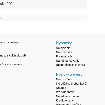
 roka 2021
ou
ašich vlastných
Hypotéky
Na bývanie
Na čokoľvek
osti svojich služieb.
Pre mladých
Na refinancovanie
ať sa a správne si
Refinančná kalkulačka
Pôžičky a úvery
Na čokoľvek
Iné pôžičky (nebankové)
Na auto
Pre študentov
Na refinancovanie
Kreditné karty
Mimoriadna splátka